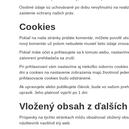
Osobné údaje sú uchovávané po dobu nevyhnutnú na realizác
zaistenie ochrany našich práv.
Cookies
Pokiaľ na naše stránky pridáte komentár, môžete povoliť u
nový komentár už potom nebudete musieť tieto údaje znova v
Pokiaľ máte účet a prihlasujete sa k tomuto webu, nastavím
zatvorení prehliadača sa zruší.
Pri prihlasovaní vám nastavíme aj niekoľko súborov cookies
dni a cookies na nastavenie zobrazenia majú životnosť jeden
prihlasovacie cookies budú odstránené.
Ak upravujete alebo publikujete článok, bude vo vašom preh
upravili. Jeho platnosť vyprší po 1 dni.
Vložený obsah z ďalšíc
Príspevky na týchto stránkach môžu obsahovať vložený obsa
návštevník navštívil iný web.