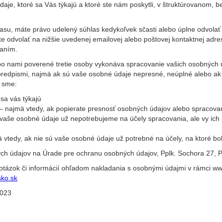
daje, ktoré sa Vás týkajú a ktoré ste nám poskytli, v štruktúrovanom,
su, máte právo udelený súhlas kedykoľvek sčasti alebo úplne odvolať
odvolať na nižšie uvedenej emailovej alebo poštovej kontaktnej adre
laním.
lebo nami poverené tretie osoby vykonáva spracovanie vašich osobných
 predpismi, najmä ak sú vaše osobné údaje nepresné, neúplné alebo ak
 sme:
 sa vás týkajú
– najmä vtedy, ak popierate presnosť osobných údajov alebo spracova
 vaše osobné údaje už nepotrebujeme na účely spracovania, ale vy ich
 vtedy, ak nie sú vaše osobné údaje už potrebné na účely, na ktoré b
ných údajov na Úrade pre ochranu osobných údajov, Pplk. Sochora 27,
k otázok či informácií ohľadom nakladania s osobnými údajmi v rámci 
sko.sk
2023