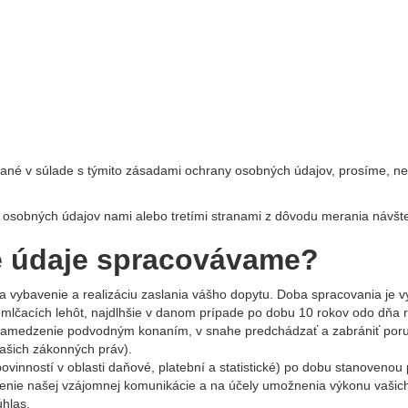
ívané v súlade s týmito zásadami ochrany osobných údajov, prosíme, 
osobných údajov nami alebo tretími stranami z dôvodu merania návšte
é údaje spracovávame?
na vybavenie a realizáciu zaslania vášho dopytu. Doba spracovania j
mlčacích lehôt, najdlhšie v danom prípade po dobu 10 rokov odo dňa r
zamedzenie podvodným konaním, v snahe predchádzať a zabrániť poru
ašich zákonných práv).
ovinností v oblasti daňové, platební a statistické) po dobu stanovenou
enie našej vzájomnej komunikácie a na účely umožnenia výkonu vašich 
úhlas.