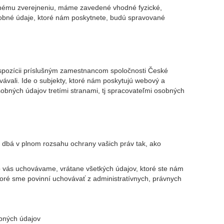
enému zverejneniu, máme zavedené vhodné fyzické,
sobné údaje, ktoré nám poskytnete, budú spravované
ispozícii príslušným zamestnancom spoločnosti České
vávali. Ide o subjekty, ktoré nám poskytujú webový a
osobných údajov tretími stranami, tj spracovateľmi osobných
 dbá v plnom rozsahu ochrany vašich práv tak, ako
 o vás uchovávame, vrátane všetkých údajov, ktoré ste nám
toré sme povinní uchovávať z administratívnych, právnych
obných údajov