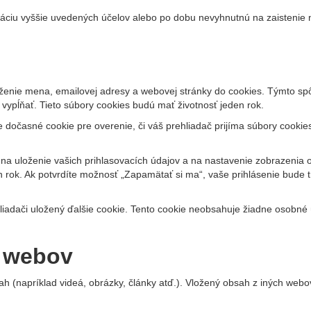
iu vyššie uvedených účelov alebo po dobu nevyhnutnú na zaistenie ná
loženie mena, emailovej adresy a webovej stránky do cookies. Týmto s
ypĺňať. Tieto súbory cookies budú mať životnosť jeden rok.
e dočasné cookie pre overenie, či váš prehliadač prijíma súbory cooki
 na uloženie vašich prihlasovacích údajov a na nastavenie zobrazenia 
 rok. Ak potvrdíte možnosť „Zapamätať si ma“, vaše prihlásenie bude tr
liadači uložený ďalšie cookie. Tento cookie neobsahuje žiadne osobné 
h webov
h (napríklad videá, obrázky, články atď.). Vložený obsah z iných we