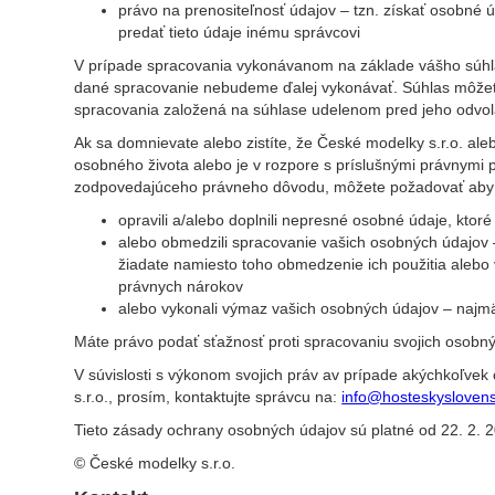
právo na prenositeľnosť údajov – tzn. získať osobné ú
predať tieto údaje inému správcovi
V prípade spracovania vykonávanom na základe vášho súhla
dané spracovanie nebudeme ďalej vykonávať. Súhlas môžete 
spracovania založená na súhlase udelenom pred jeho odvo
Ak sa domnievate alebo zistíte, že České modelky s.r.o. a
osobného života alebo je v rozpore s príslušnými právnymi
zodpovedajúceho právneho dôvodu, môžete požadovať aby
opravili a/alebo doplnili nepresné osobné údaje, ktoré
alebo obmedzili spracovanie vašich osobných údajov 
žiadate namiesto toho obmedzenie ich použitia alebo
právnych nárokov
alebo vykonali výmaz vašich osobných údajov – najmä
Máte právo podať sťažnosť proti spracovaniu svojich osob
V súvislosti s výkonom svojich práv av prípade akýchkoľve
s.r.o., prosím, kontaktujte správcu na:
info@hosteskysloven
Tieto zásady ochrany osobných údajov sú platné od 22. 2. 
© České modelky s.r.o.