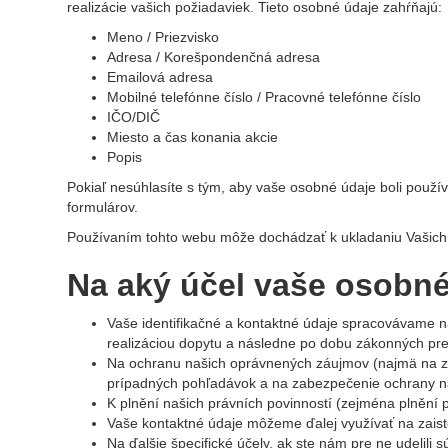
realizácie vašich požiadaviek. Tieto osobné údaje zahŕňajú:
Meno / Priezvisko
Adresa / Korešpondenčná adresa
Emailová adresa
Mobilné telefónne číslo / Pracovné telefónne číslo
IČO/DIČ
Miesto a čas konania akcie
Popis
Pokiaľ nesúhlasíte s tým, aby vaše osobné údaje boli použ
formulárov.
Používaním tohto webu môže dochádzať k ukladaniu Vašich 
Na aký účel vaše osobn
Vaše identifikačné a kontaktné údaje spracovávame 
realizáciou dopytu a následne po dobu zákonných pre
Na ochranu našich oprávnených záujmov (najmä na 
prípadných pohľadávok a na zabezpečenie ochrany n
K plnění našich právních povinností (zejména plnění p
Vaše kontaktné údaje môžeme ďalej využívať na zaist
Na ďalšie špecifické účely, ak ste nám pre ne udelili s