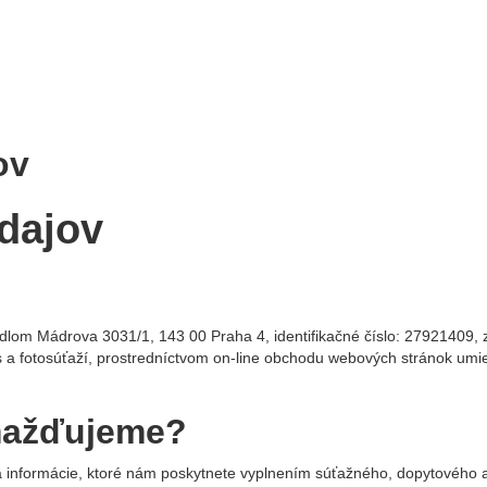
ov
dajov
dlom Mádrova 3031/1, 143 00 Praha 4, identifikačné číslo: 27921409, 
s a fotosúťaží, prostredníctvom on-line obchodu webových stránok umi
mažďujeme?
 informácie, ktoré nám poskytnete vyplnením súťažného, dopytového 