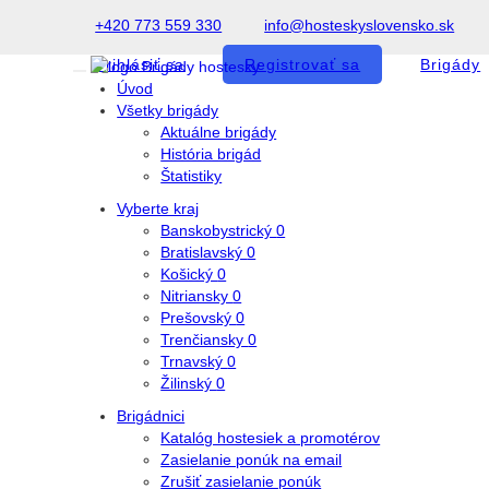
+420 773 559 330
info@hosteskyslovensko.sk
Prihlásiť sa
Registrovať sa
Brigády
Úvod
Všetky brigády
Aktuálne brigády
História brigád
Štatistiky
Vyberte kraj
Banskobystrický
0
Bratislavský
0
Košický
0
Nitriansky
0
Prešovský
0
Trenčiansky
0
Trnavský
0
Žilinský
0
Brigádnici
Katalóg hostesiek a promotérov
Zasielanie ponúk na email
Zrušiť zasielanie ponúk