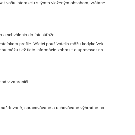
ovať vašu interakciu s týmto vloženým obsahom, vrátane
 a schválenia do fotosúťaže.
vateľskom profile. Všetci používatelia môžu kedykoľvek
bu môžu tiež tieto informácie zobraziť a upravovať na
ná v zahraničí.
hromažďované, spracovávané a uchovávané výhradne na