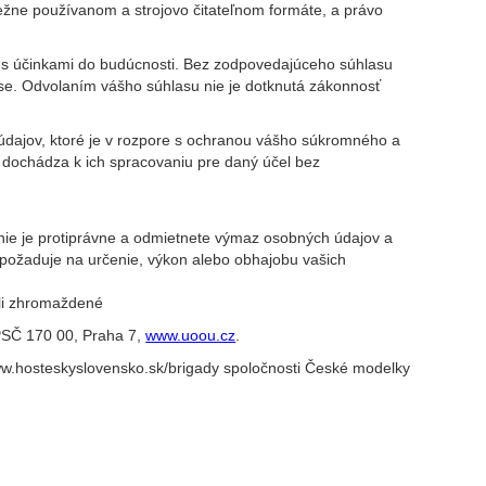
 bežne používanom a strojovo čitateľnom formáte, a právo
 s účinkami do budúcnosti. Bez zodpovedajúceho súhlasu
se. Odvolaním vášho súhlasu nie je dotknutá zákonnosť
 údajov, ktoré je v rozpore s ochranou vášho súkromného a
 dochádza k ich spracovaniu pre daný účel bez
nie je protiprávne a odmietnete výmaz osobných údajov a
 požaduje na určenie, výkon alebo obhajobu vašich
oli zhromaždené
 PSČ 170 00, Praha 7,
www.uoou.cz
.
www.hosteskyslovensko.sk/brigady spoločnosti České modelky