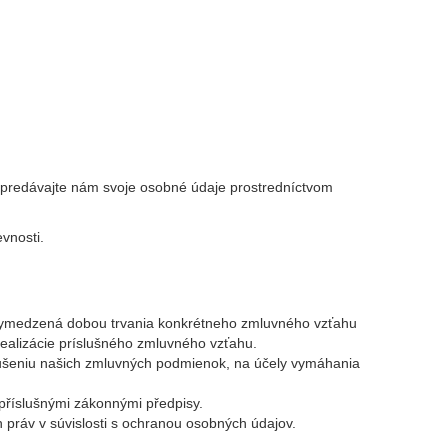
nepredávajte nám svoje osobné údaje prostredníctvom
vnosti.
e vymedzená dobou trvania konkrétneho zmluvného vzťahu
ealizácie príslušného zmluvného vzťahu.
šeniu našich zmluvných podmienok, na účely vymáhania
 příslušnými zákonnými předpisy.
práv v súvislosti s ochranou osobných údajov.