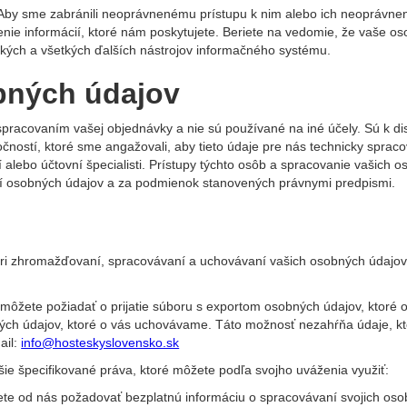
 Aby sme zabránili neoprávnenému prístupu k nim alebo ich neoprávn
ie informácií, ktoré nám poskytujete. Beriete na vedomie, že vaše o
kých a všetkých ďalších nástrojov informačného systému.
bných údajov
pracovaním vašej objednávky a nie sú používané na iné účely. Sú k d
ností, ktoré sme angažovali, aby tieto údaje pre nás technicky spraco
 alebo účtovní špecialisti. Prístupy týchto osôb a spracovanie vašich 
ní osobných údajov a za podmienok stanovených právnymi predpismi.
pri zhromažďovaní, spracovávaní a uchovávaní vašich osobných údajov
 môžete požiadať o prijatie súboru s exportom osobných údajov, ktoré
bných údajov, ktoré o vás uchovávame. Táto možnosť nezahŕňa údaje, k
ail:
info@hosteskyslovensko.sk
šie špecifikované práva, ktoré môžete podľa svojho uváženia využiť:
te od nás požadovať bezplatnú informáciu o spracovávaní svojich os