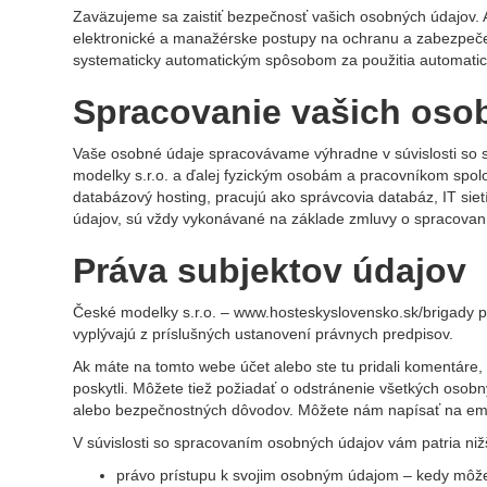
Zaväzujeme sa zaistiť bezpečnosť vašich osobných údajov.
elektronické a manažérske postupy na ochranu a zabezpečen
systematicky automatickým spôsobom za použitia automatic
Spracovanie vašich oso
Vaše osobné údaje spracovávame výhradne v súvislosti so s
modelky s.r.o. a ďalej fyzickým osobám a pracovníkom spoloč
databázový hosting, pracujú ako správcovia databáz, IT sietí
údajov, sú vždy vykonávané na základe zmluvy o spracova
Práva subjektov údajov
České modelky s.r.o. – www.hosteskyslovensko.sk/brigady 
vyplývajú z príslušných ustanovení právnych predpisov.
Ak máte na tomto webe účet alebo ste tu pridali komentáre,
poskytli. Môžete tiež požiadať o odstránenie všetkých oso
alebo bezpečnostných dôvodov. Môžete nám napísať na em
V súvislosti so spracovaním osobných údajov vám patria niž
právo prístupu k svojim osobným údajom – kedy môže