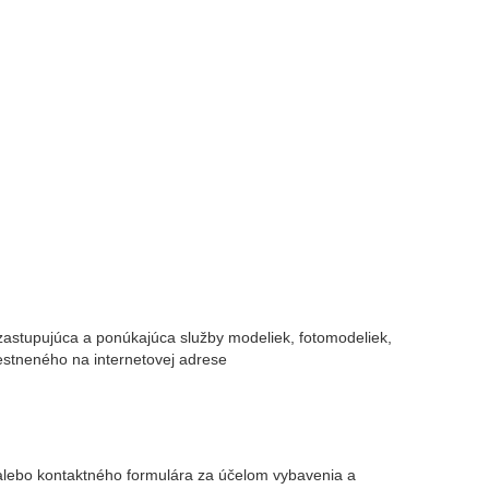
zastupujúca a ponúkajúca služby modeliek, fotomodeliek,
estneného na internetovej adrese
alebo kontaktného formulára za účelom vybavenia a