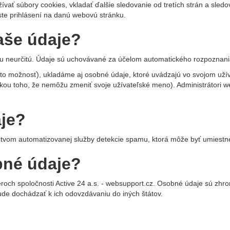
ať súbory cookies, vkladať ďalšie sledovanie od tretích strán a sled
ste prihlásení na danú webovú stránku.
aše údaje?
u neurčitú. Údaje sú uchovávané za účelom automatického rozpoznania
túto možnosť), ukladáme aj osobné údaje, ktoré uvádzajú vo svojom uží
kou toho, že nemôžu zmeniť svoje užívateľské meno). Administrátori we
je?
tvom automatizovanej služby detekcie spamu, ktorá môže byť umiestne
bné údaje?
och spoločnosti Active 24 a.s. - websupport.cz. Osobné údaje sú z
de dochádzať k ich odovzdávaniu do iných štátov.