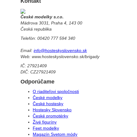
Kontakt
České modelky s.r.o.
Mádrova 3031, Praha 4, 143 00
Česká republika
Telefón: 00420 777 594 340
Email:
info@hosteskyslovensko.sk
Web: www.hosteskyslovensko.sk/brigady
IČ: 27921409
DIČ: CZ27921409
Odporúčame
O riaditeľovi spoločnosti
České modelky
České hostesky
Hostesky Slovensko
České promotérky
Živé figuríny
Feet modelky
Magazín Svetom módy