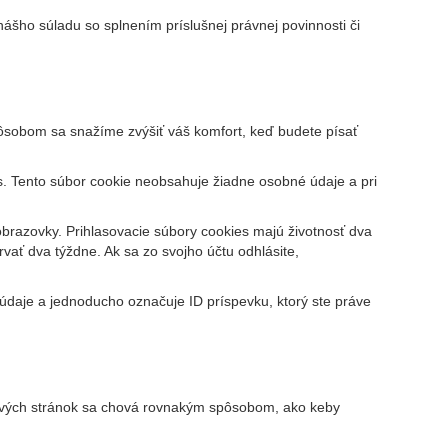
šho súladu so splnením príslušnej právnej povinnosti či
pôsobom sa snažíme zvýšiť váš komfort, keď budete písať
es. Tento súbor cookie neobsahuje žiadne osobné údaje a pri
obrazovky. Prihlasovacie súbory cookies majú životnosť dva
vať dva týždne. Ak sa zo svojho účtu odhlásite,
údaje a jednoducho označuje ID príspevku, ktorý ste práve
bových stránok sa chová rovnakým spôsobom, ako keby